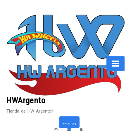
Saltar
al
contenido
HWArgento
Tienda de HW Argento!!
0
artículos