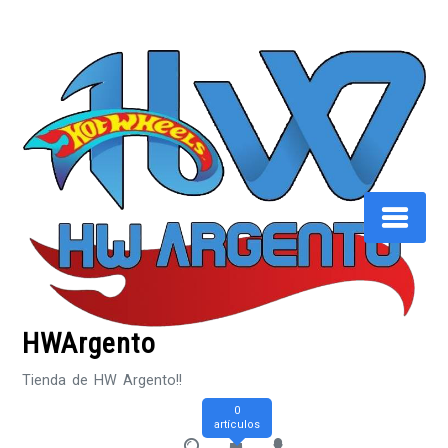
Saltar
al
contenido
HWArgento
Tienda de HW Argento!!
0
artículos