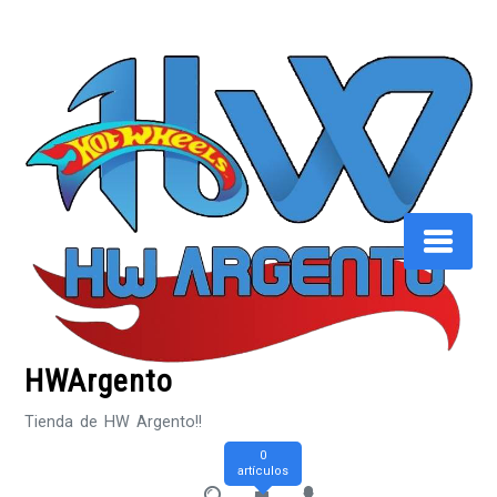
Saltar
al
contenido
HWArgento
Tienda de HW Argento!!
0
artículos