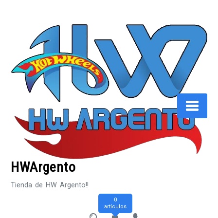
Saltar
al
contenido
HWArgento
Tienda de HW Argento!!
0
artículos