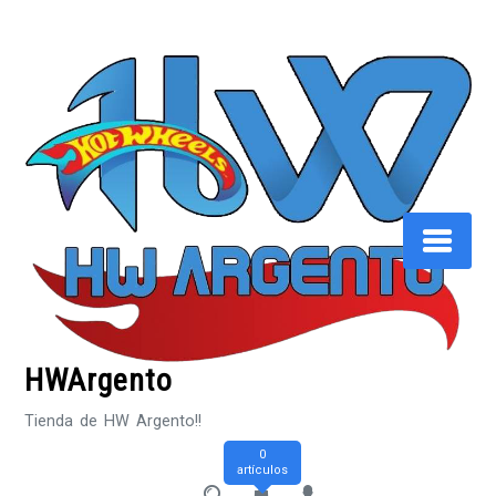
Saltar
al
contenido
HWArgento
Tienda de HW Argento!!
0
artículos