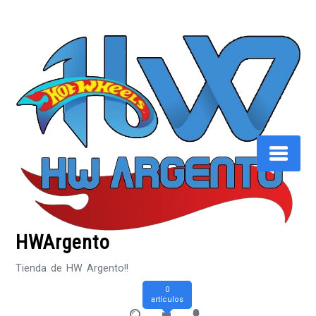
Saltar
al
contenido
HWArgento
Tienda de HW Argento!!
0
artículos