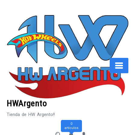
Saltar
al
contenido
HWArgento
Tienda de HW Argento!!
0
artículos