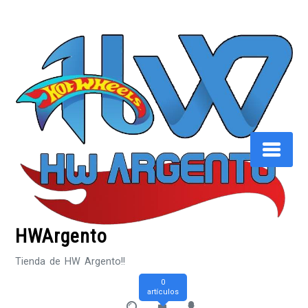
Saltar
al
contenido
HWArgento
Tienda de HW Argento!!
0
artículos