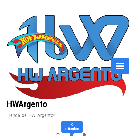
Saltar
al
contenido
HWArgento
Tienda de HW Argento!!
0
artículos