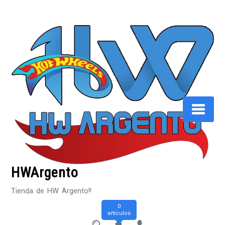
Saltar
al
contenido
HWArgento
Tienda de HW Argento!!
0
artículos