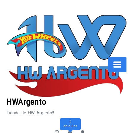
Saltar
al
contenido
HWArgento
Tienda de HW Argento!!
0
artículos