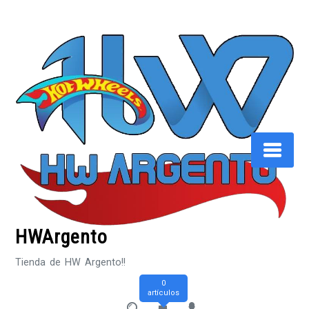
Saltar
al
contenido
HWArgento
Tienda de HW Argento!!
0
artículos