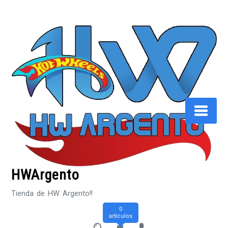
Saltar
al
contenido
HWArgento
Tienda de HW Argento!!
0
artículos