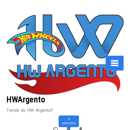
Saltar
al
contenido
HWArgento
Tienda de HW Argento!!
0
artículos