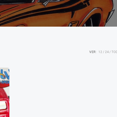
VER:
12
24
TO