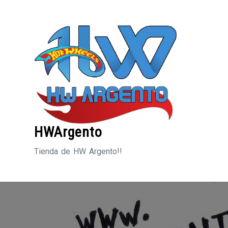
Saltar
al
contenido
HWArgento
Tienda de HW Argento!!