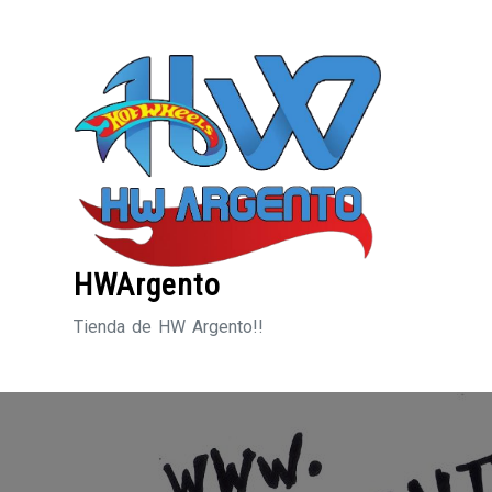
Saltar
al
contenido
HWArgento
Tienda de HW Argento!!