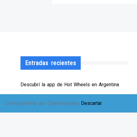
Entradas recientes
Descubrí la app de Hot Wheels en Argentina
¡HWArgento abre las puertas de su showroom!
Coleccionismo por Coleccionistas
Descartar
EXPO SOLIDARIA
Envíos a TODA Argentina!