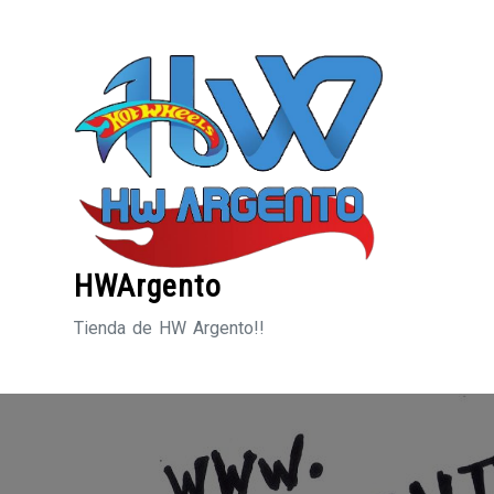
Saltar
al
contenido
HWArgento
Tienda de HW Argento!!