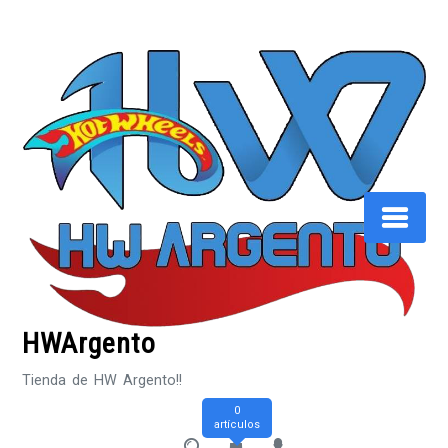
Saltar
al
contenido
HWArgento
Tienda de HW Argento!!
0
artículos