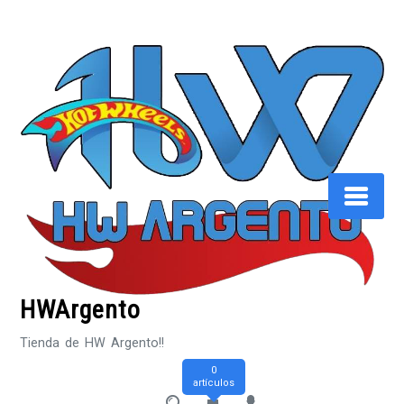
Saltar
al
contenido
HWArgento
Tienda de HW Argento!!
0
artículos