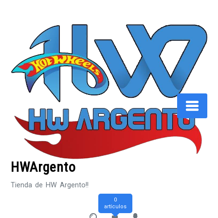
Saltar
al
contenido
HWArgento
Tienda de HW Argento!!
0
artículos