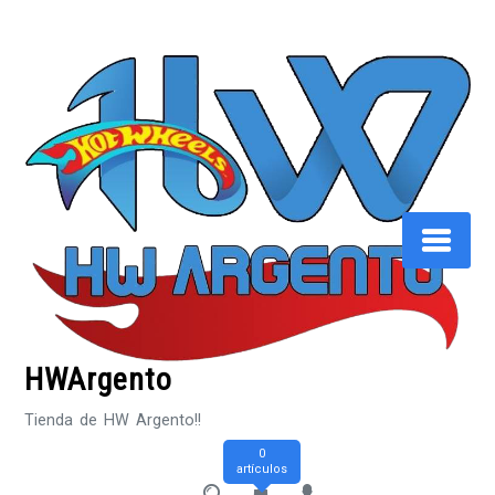
Saltar
al
contenido
HWArgento
Tienda de HW Argento!!
0
artículos