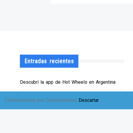
Entradas recientes
Descubrí la app de Hot Wheels en Argentina
¡HWArgento abre las puertas de su showroom!
Coleccionismo por Coleccionistas
Descartar
EXPO SOLIDARIA
Envíos a TODA Argentina!