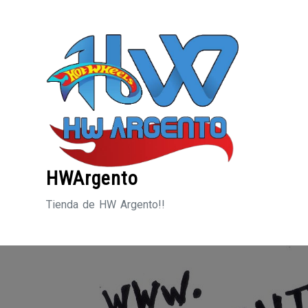
Saltar
al
contenido
HWArgento
Tienda de HW Argento!!