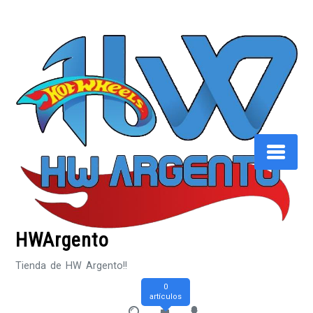
Saltar
al
contenido
HWArgento
Tienda de HW Argento!!
0
artículos