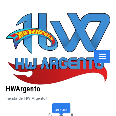
Saltar
al
contenido
HWArgento
Tienda de HW Argento!!
0
artículos