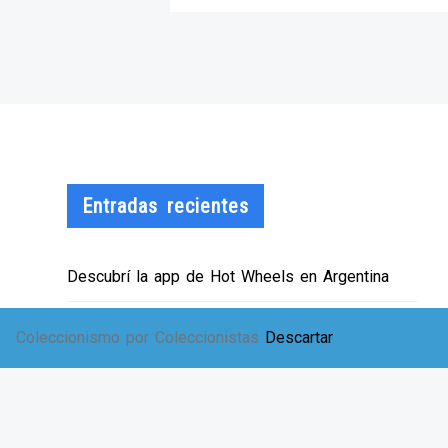
Entradas recientes
Descubrí la app de Hot Wheels en Argentina
¡HWArgento abre las puertas de su showroom!
Coleccionismo por Coleccionistas
Descartar
EXPO SOLIDARIA
Envíos a TODA Argentina!