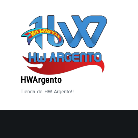
Saltar
al
contenido
HWArgento
Tienda de HW Argento!!