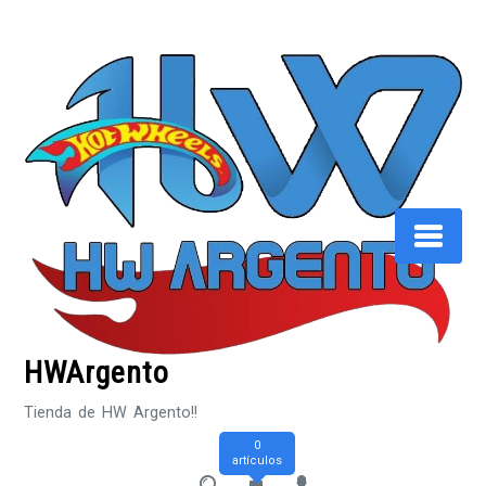
Saltar
al
contenido
HWArgento
Tienda de HW Argento!!
0
artículos