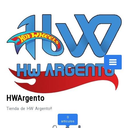
Saltar
al
contenido
HWArgento
Tienda de HW Argento!!
0
artículos