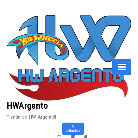
Saltar
al
contenido
HWArgento
Tienda de HW Argento!!
0
artículos