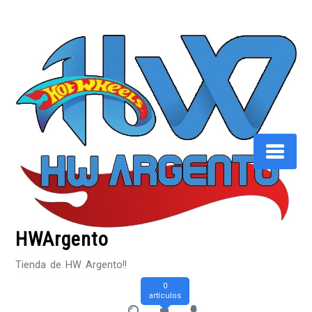
Saltar
al
contenido
HWArgento
Tienda de HW Argento!!
0
artículos