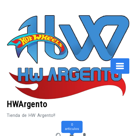
Saltar
al
contenido
HWArgento
Tienda de HW Argento!!
0
artículos