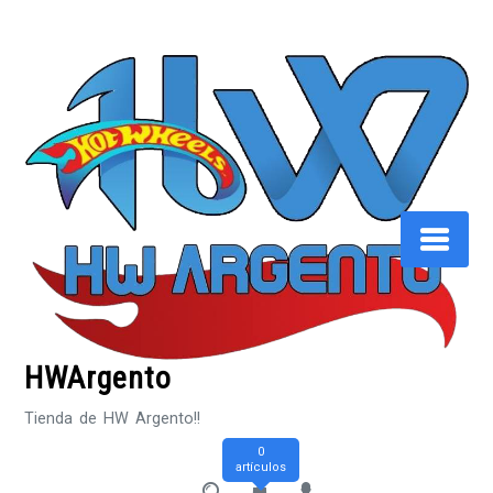
Saltar
al
contenido
HWArgento
Tienda de HW Argento!!
0
artículos