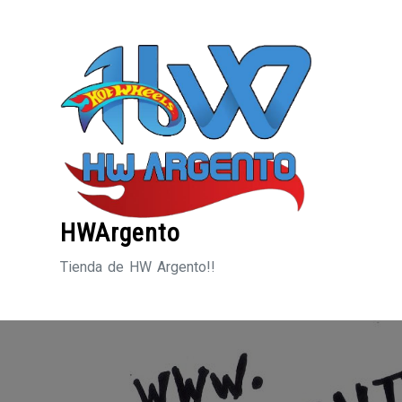
Saltar
al
contenido
HWArgento
Tienda de HW Argento!!