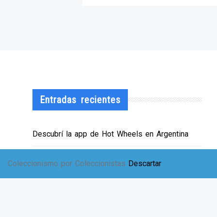
Entradas recientes
Descubrí la app de Hot Wheels en Argentina
¡HWArgento abre las puertas de su showroom!
Coleccionismo por Coleccionistas
Descartar
EXPO SOLIDARIA
Envíos a TODA Argentina!