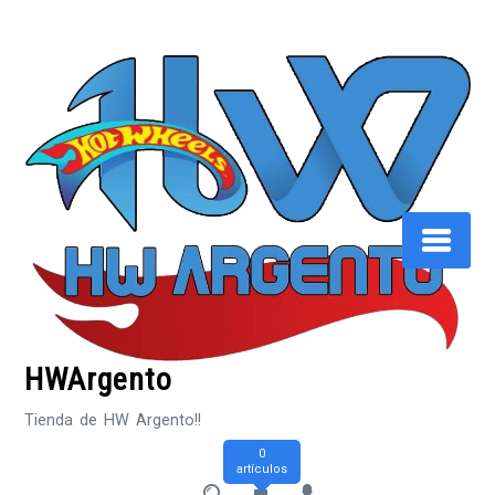
Saltar
al
contenido
HWArgento
Tienda de HW Argento!!
0
artículos