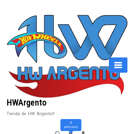
Saltar
al
contenido
HWArgento
Tienda de HW Argento!!
0
artículos