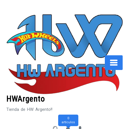
Saltar
al
contenido
HWArgento
Tienda de HW Argento!!
0
artículos