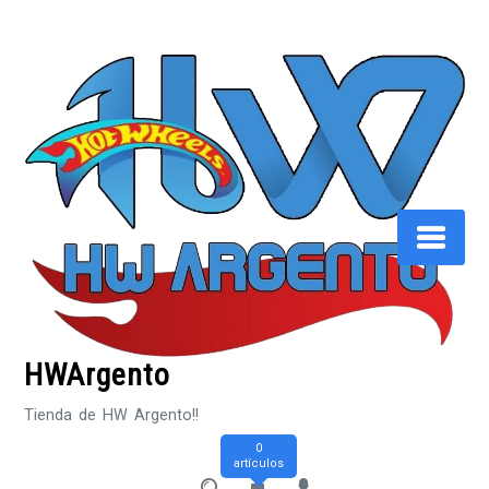
Saltar
al
contenido
HWArgento
Tienda de HW Argento!!
0
artículos