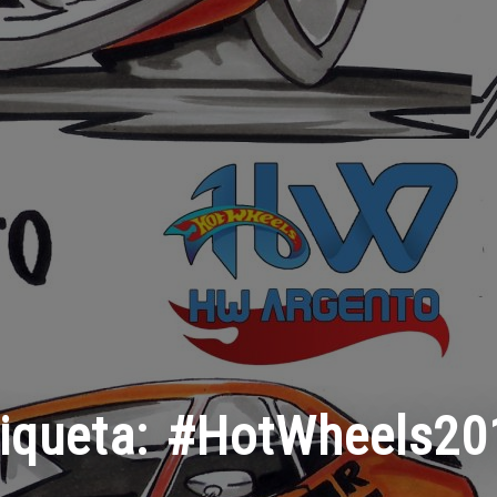
tiqueta:
#HotWheels20