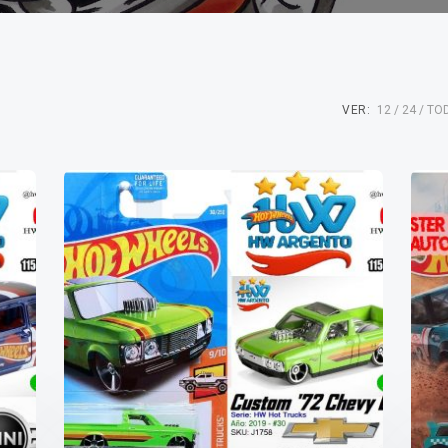
VER:
12
24
TO