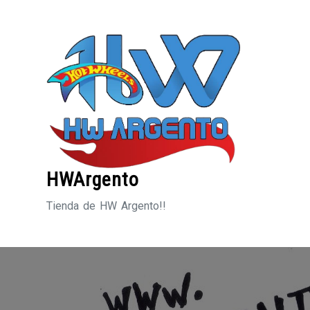
Saltar
al
contenido
HWArgento
Tienda de HW Argento!!