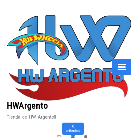
Saltar
al
contenido
HWArgento
Tienda de HW Argento!!
0
artículos