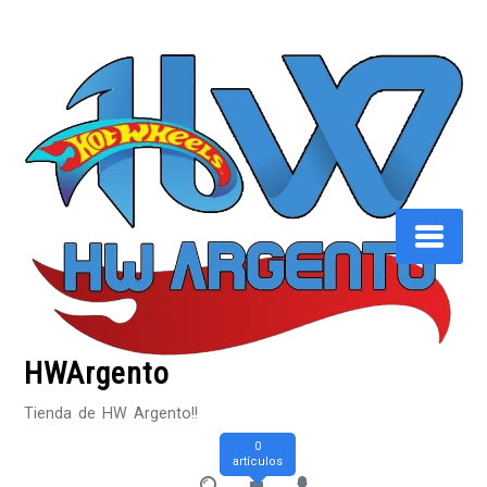
Saltar
al
contenido
HWArgento
Tienda de HW Argento!!
0
artículos