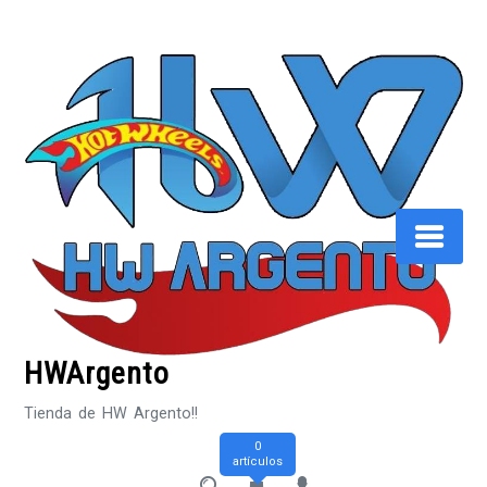
Saltar
al
contenido
HWArgento
Tienda de HW Argento!!
0
artículos