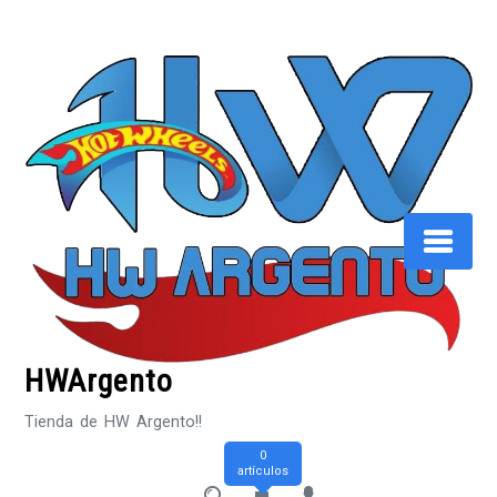
Saltar
al
contenido
HWArgento
Tienda de HW Argento!!
0
artículos