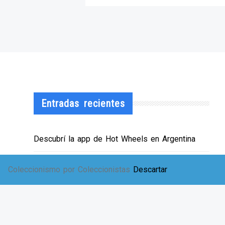
Entradas recientes
Descubrí la app de Hot Wheels en Argentina
¡HWArgento abre las puertas de su showroom!
Coleccionismo por Coleccionistas
Descartar
EXPO SOLIDARIA
Envíos a TODA Argentina!