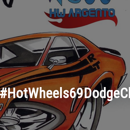
#HotWheels69DodgeC