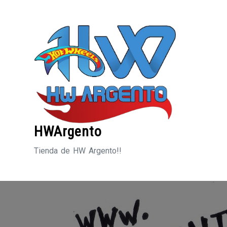
Saltar
al
contenido
HWArgento
Tienda de HW Argento!!