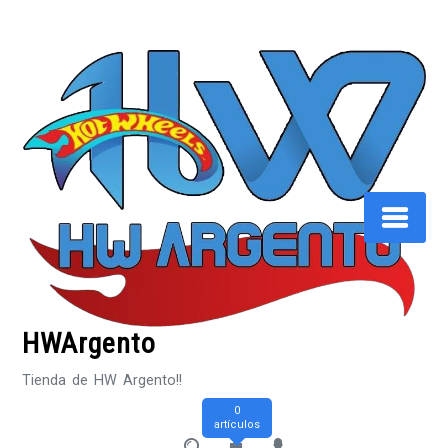
Saltar
al
contenido
HWArgento
Tienda de HW Argento!!
0
artículos