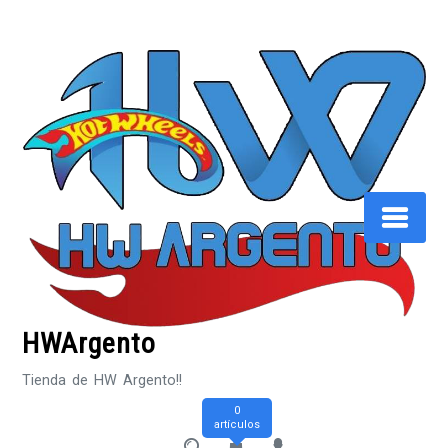
Saltar
al
contenido
HWArgento
Tienda de HW Argento!!
0
artículos