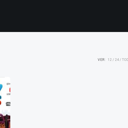
VER:
12
24
TO