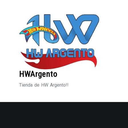
Saltar
al
contenido
HWArgento
Tienda de HW Argento!!