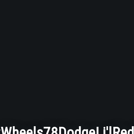
Wheels78DodgeLi'lRed