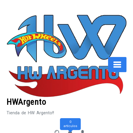
Saltar
al
contenido
HWArgento
Tienda de HW Argento!!
0
artículos