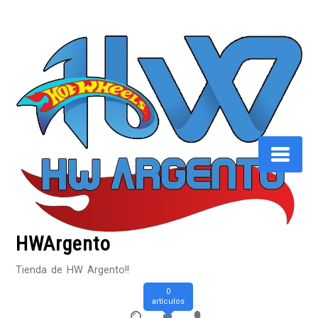
Saltar
al
contenido
HWArgento
Tienda de HW Argento!!
0
artículos