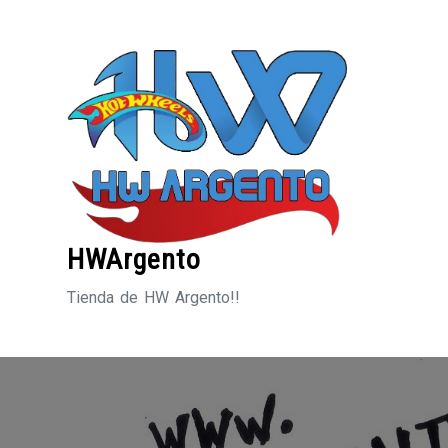
Saltar
al
contenido
HWArgento
Tienda de HW Argento!!