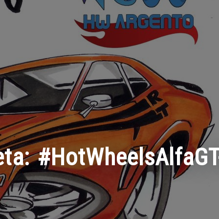
eta:
#HotWheelsAlfaGT