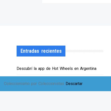
Entradas recientes
Descubrí la app de Hot Wheels en Argentina
¡HWArgento abre las puertas de su showroom!
Coleccionismo por Coleccionistas
Descartar
EXPO SOLIDARIA
Envíos a TODA Argentina!