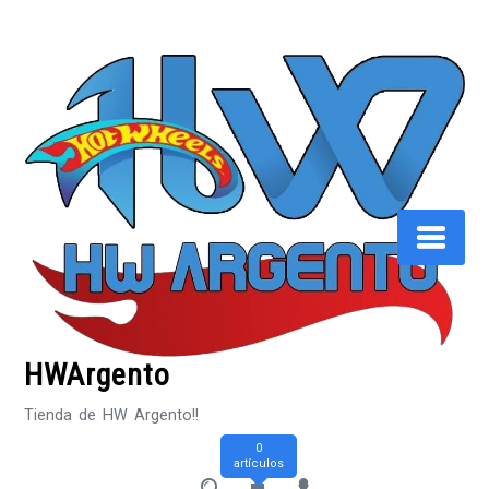
Saltar
al
contenido
HWArgento
Tienda de HW Argento!!
0
artículos